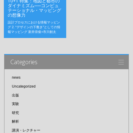
10+1 特集：地図と都市の
ダイナミズム──コンピュ
テーショナル・マッピング
の想像力
設計プロセスにおける情報マッピン
グ 2. “デザインの下敷き”としての情
報マッピング 新井崇俊+市川創太
Categories
news
Uncategorized
出版
実験
研究
解析
講演・レクチャー